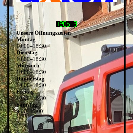
Unsere Öffnungszeiten
Montag
10
:
00
–
18
:
30
Dienstag
10
:
00
–
18
:
30
Mittwoch
10
:
00
–
18
:
30
Donnerstag
10
:
00
–
18
:
30
Freitag
10
:
00
–
18
:
30
Samstag
9
:
00
–
15
:
00