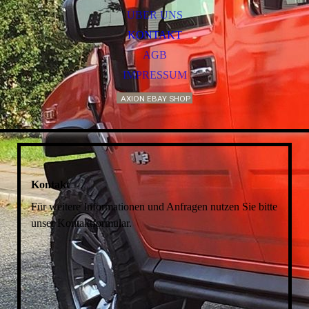
ÜBER UNS
KONTAKT
AGB
IMPRESSUM
AXION EBAY SHOP
Kontakt
Für weitere Informationen und Anfragen nutzen Sie bitte
unser Kontaktformular.