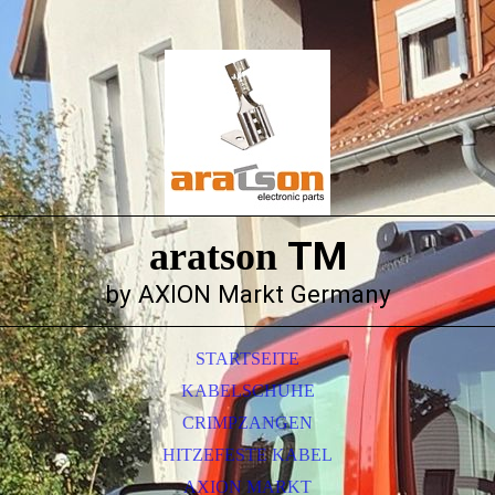
TM
aratson
by AXION Markt Germany
STARTSEITE
KABELSCHUHE
CRIMPZANGEN
HITZEFESTE KABEL
AXION MARKT